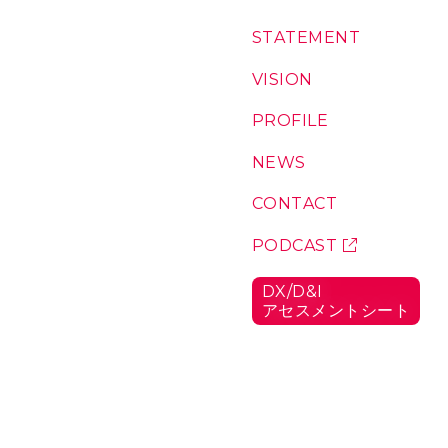
コ
S
T
A
T
E
M
E
N
T
：
ン
私
テ
た
V
I
S
I
O
N
：
ち
私
ン
の
た
P
R
O
F
I
L
E
：
ツ
想
ち
代
い
が
表
N
E
W
S
：
こ
に
お
こ
つ
知
C
O
N
T
A
C
T
：
に
い
ら
お
い
て
せ
問
P
O
D
C
A
S
T
：
る
い
ポ
理
合
ッ
由
D
X
/
D
&
I
わ
ド
ア
セ
ス
メ
ン
ト
シ
ー
ト
：
せ
キ
D
ャ
X
/
ス
D
ト
&
I
ア
セ