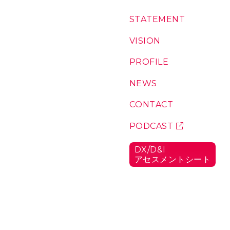
コ
S
T
A
T
E
M
E
N
T
：
ン
私
テ
た
V
I
S
I
O
N
：
ち
私
ン
の
た
P
R
O
F
I
L
E
：
ツ
想
ち
代
い
が
表
N
E
W
S
：
こ
に
お
こ
つ
知
C
O
N
T
A
C
T
：
に
い
ら
お
い
て
せ
問
P
O
D
C
A
S
T
：
る
い
ポ
理
合
ッ
由
D
X
/
D
&
I
わ
ド
ア
セ
ス
メ
ン
ト
シ
ー
ト
：
せ
キ
D
ャ
X
/
ス
D
ト
&
I
ア
セ