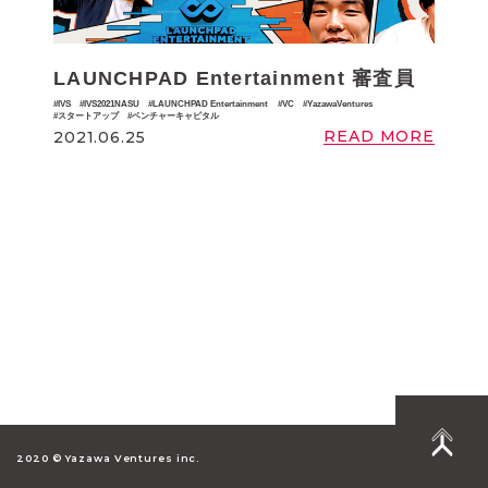
LAUNCHPAD Entertainment 審査員
IVS
IVS2021NASU
LAUNCHPAD Entertainment
VC
YazawaVentures
スタートアップ
ベンチャーキャピタル
READ MORE
2021.06.25
2020 © Yazawa Ventures inc.