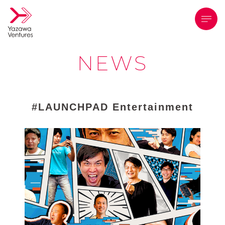
メニ
NEWS
LAUNCHPAD Entertainment