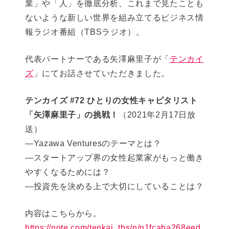
業」や「人」を徹底分析、これまで見たことも
ないような新しい世界を組み立てるビジネス情
報ラジオ番組（TBSラジオ）。
代表パートナーである矢澤麻里子が「
テンカイ
ズ
」にてお話させていただきました。
テンカイズ #72 ひとりの女性キャピタリスト
「矢澤麻里子」の挑戦！
（2021年2月17日放
送）
―Yazawa Venturesのテーマとは？
―スタートアップ界の女性起業家がもっと働き
やすくなるためには？
―投資先を決める上で大切にしていることは？
内容はこちらから。
https://note.com/tenkai_tbs/n/n1fcaba268eed