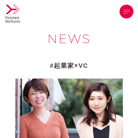
メニ
NEWS
起業家×VC