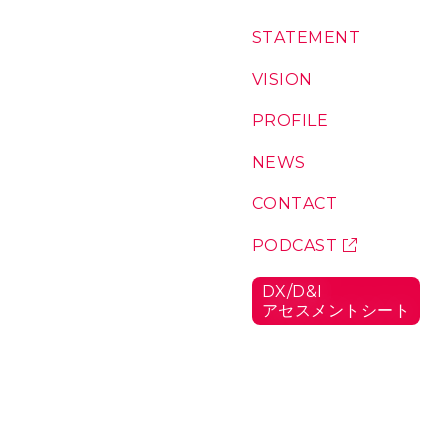
コ
S
T
A
T
E
M
E
N
T
：
ン
私
テ
た
V
I
S
I
O
N
：
ち
私
ン
の
た
P
R
O
F
I
L
E
：
ツ
想
ち
代
い
が
表
N
E
W
S
：
こ
に
お
こ
つ
知
C
O
N
T
A
C
T
：
に
い
ら
お
い
て
せ
問
P
O
D
C
A
S
T
：
る
い
ポ
理
合
ッ
由
D
X
/
D
&
I
わ
ド
ア
セ
ス
メ
ン
ト
シ
ー
ト
：
せ
キ
D
ャ
X
/
ス
D
ト
&
I
ア
セ