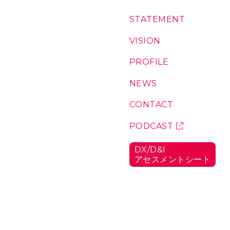
コ
S
T
A
T
E
M
E
N
T
：
ン
私
テ
た
V
I
S
I
O
N
：
ち
私
ン
の
た
P
R
O
F
I
L
E
：
ツ
想
ち
代
い
が
表
N
E
W
S
：
こ
に
お
こ
つ
知
C
O
N
T
A
C
T
：
に
い
ら
お
い
て
せ
問
P
O
D
C
A
S
T
：
る
い
ポ
理
合
ッ
由
D
X
/
D
&
I
わ
ド
ア
セ
ス
メ
ン
ト
シ
ー
ト
：
せ
キ
D
ャ
X
/
ス
D
ト
&
I
ア
セ