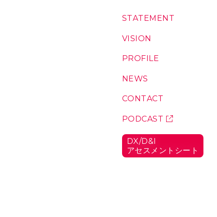
コ
S
T
A
T
E
M
E
N
T
：
ン
私
テ
た
V
I
S
I
O
N
：
ち
私
ン
の
た
P
R
O
F
I
L
E
：
ツ
想
ち
代
い
が
表
N
E
W
S
：
こ
に
お
こ
つ
知
C
O
N
T
A
C
T
：
に
い
ら
お
い
て
せ
問
P
O
D
C
A
S
T
：
る
い
ポ
理
合
ッ
由
D
X
/
D
&
I
わ
ド
ア
セ
ス
メ
ン
ト
シ
ー
ト
：
せ
キ
D
ャ
X
/
ス
D
ト
&
I
ア
セ