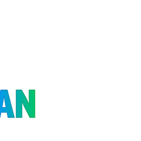
ス
メ
ン
ト
シ
ー
ト