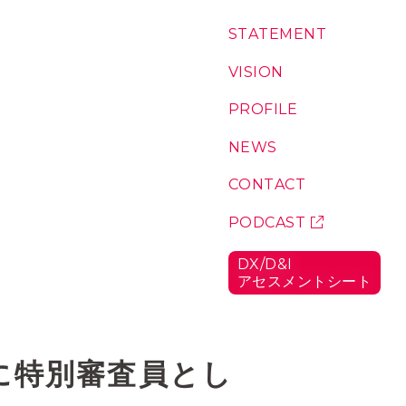
コ
S
T
A
T
E
M
E
N
T
：
ン
私
テ
た
V
I
S
I
O
N
：
ち
私
ン
の
た
P
R
O
F
I
L
E
：
ツ
想
ち
代
い
が
表
N
E
W
S
：
こ
に
お
こ
つ
知
C
O
N
T
A
C
T
：
に
い
ら
お
い
て
せ
問
P
O
D
C
A
S
T
：
る
い
ポ
理
合
ッ
由
D
X
/
D
&
I
わ
ド
ア
セ
ス
メ
ン
ト
シ
ー
ト
：
せ
キ
D
ャ
X
/
ス
D
ト
&
itchに特別審査員とし
I
ア
セ