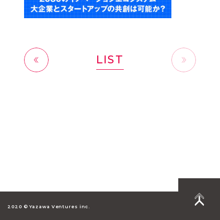
LIST
前へ
2020 © Yazawa Ventures inc.