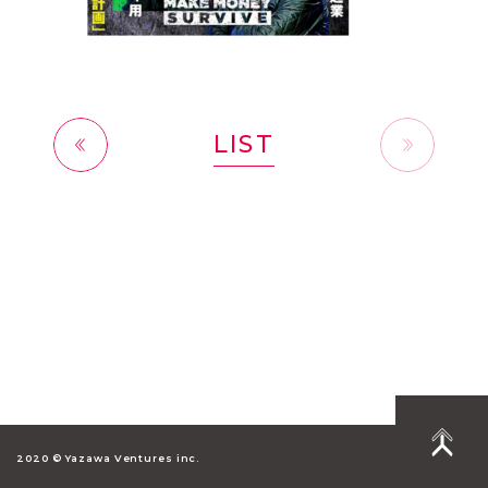
LIST
前へ
2020 © Yazawa Ventures inc.