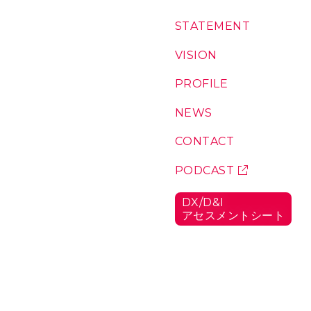
コ
S
T
A
T
E
M
E
N
T
：
ン
私
テ
た
V
I
S
I
O
N
：
ち
私
ン
の
た
P
R
O
F
I
L
E
：
ツ
想
ち
代
い
が
表
N
E
W
S
：
こ
に
お
こ
つ
知
C
O
N
T
A
C
T
：
に
い
ら
お
い
て
せ
問
P
O
D
C
A
S
T
：
る
い
ポ
理
合
ッ
由
D
X
/
D
&
I
わ
ド
ア
セ
ス
メ
ン
ト
シ
ー
ト
：
せ
キ
D
ャ
X
/
ス
D
ト
&
I
ア
セ