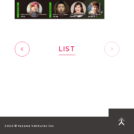
LIST
前へ
2020 © Yazawa Ventures inc.