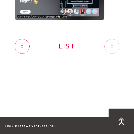
LIST
前へ
2020 © Yazawa Ventures inc.