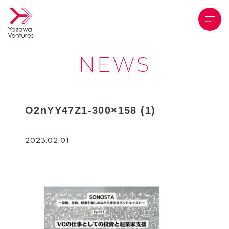
メニ
NEWS
O2nYY47Z1-300×158 (1)
2023.02.01