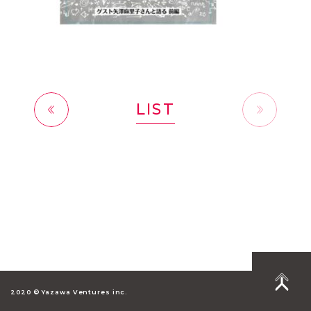
LIST
前へ
2020 © Yazawa Ventures inc.