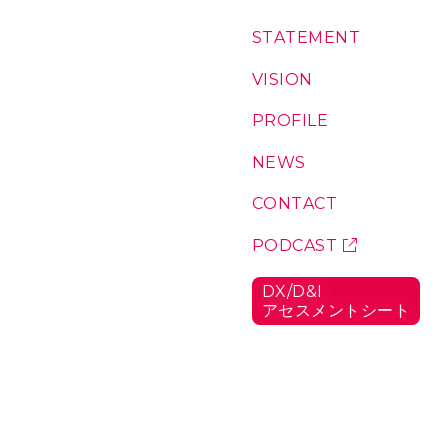
コ
S
T
A
T
E
M
E
N
T
：
ン
私
テ
た
V
I
S
I
O
N
：
ち
私
ン
の
た
P
R
O
F
I
L
E
：
ツ
想
ち
代
い
が
表
N
E
W
S
：
こ
に
お
こ
つ
知
C
O
N
T
A
C
T
：
に
い
ら
お
い
て
せ
問
P
O
D
C
A
S
T
：
る
い
ポ
理
合
ッ
由
D
X
/
D
&
I
わ
ド
ア
セ
ス
メ
ン
ト
シ
ー
ト
：
せ
キ
D
ャ
X
/
ス
D
ト
&
I
ア
セ