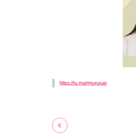
https://lu.ma/rmurusap
前へ