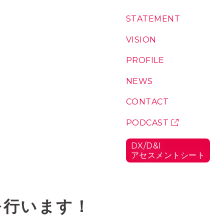
コ
S
T
A
T
E
M
E
N
T
：
ン
私
テ
た
V
I
S
I
O
N
：
ち
私
ン
の
た
P
R
O
F
I
L
E
：
ツ
想
ち
代
い
が
表
N
E
W
S
：
こ
に
お
こ
つ
知
C
O
N
T
A
C
T
：
に
い
ら
お
い
て
せ
問
P
O
D
C
A
S
T
：
る
い
ポ
理
合
ッ
由
D
X
/
D
&
I
わ
ド
ア
セ
ス
メ
ン
ト
シ
ー
ト
：
せ
キ
D
ャ
X
/
ス
D
ト
&
談を行います！
I
ア
セ