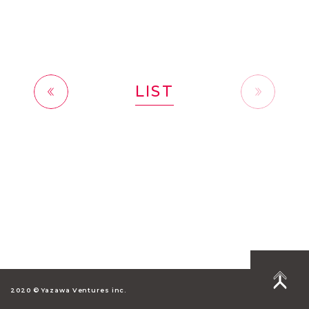
LIST
前へ
2020 © Yazawa Ventures inc.