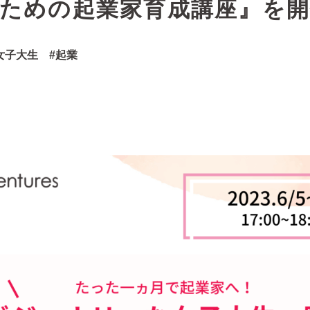
ための起業家育成講座』を開
女子大生
起業