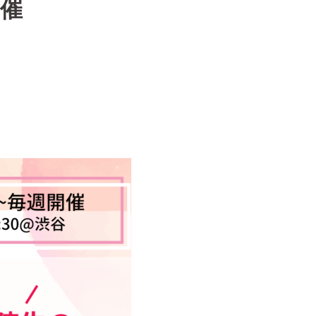
催
ス
メ
ン
ト
シ
ー
ト