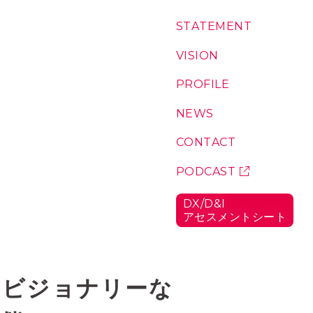
コ
S
T
A
T
E
M
E
N
T
：
ン
私
テ
た
V
I
S
I
O
N
：
ち
私
ン
の
た
P
R
O
F
I
L
E
：
ツ
想
ち
代
い
が
表
N
E
W
S
：
こ
に
お
こ
つ
知
C
O
N
T
A
C
T
：
に
い
ら
お
い
て
せ
問
P
O
D
C
A
S
T
：
る
い
ポ
理
合
ッ
由
D
X
/
D
&
I
わ
ド
ア
セ
ス
メ
ン
ト
シ
ー
ト
：
せ
キ
D
ャ
X
/
ス
D
ト
&
『ビジョナリーな
I
ア
セ