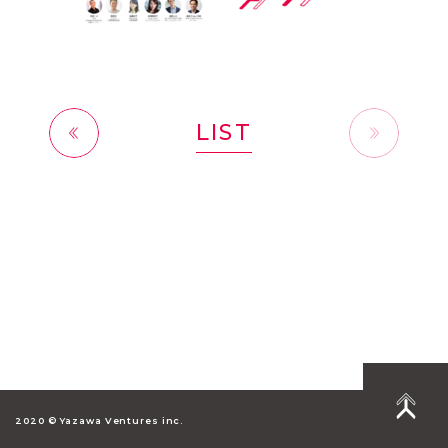
LIST
前へ
2020 © Yazawa Ventures inc.