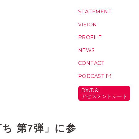
コ
S
T
A
T
E
M
E
N
T
：
ン
私
テ
た
V
I
S
I
O
N
：
ち
私
ン
の
た
P
R
O
F
I
L
E
：
ツ
想
ち
代
い
が
表
N
E
W
S
：
こ
に
お
こ
つ
知
C
O
N
T
A
C
T
：
に
い
ら
お
い
て
せ
問
P
O
D
C
A
S
T
：
る
い
ポ
理
合
ッ
由
D
X
/
D
&
I
わ
ド
ア
セ
ス
メ
ン
ト
シ
ー
ト
：
せ
キ
D
ャ
X
/
ス
D
ト
&
ち 第7弾」に参
I
ア
セ