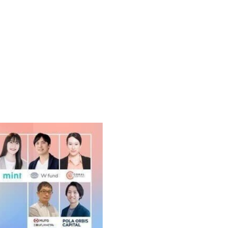
ス
メ
ン
ト
シ
ー
ト