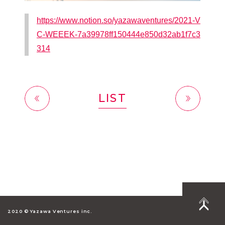
https://www.notion.so/yazawaventures/2021-V
C-WEEEK-7a39978ff150444e850d32ab1f7c3
314
LIST
前へ
次へ
2020 © Yazawa Ventures inc.