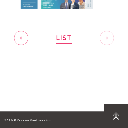
LIST
前へ
2020 © Yazawa Ventures inc.